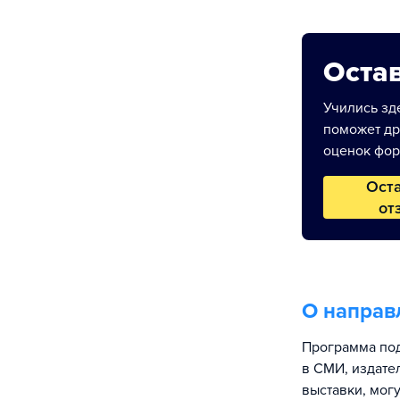
Остав
Учились зде
поможет др
оценок фор
Ост
от
О направ
Программа под
в СМИ, издате
выставки, мог