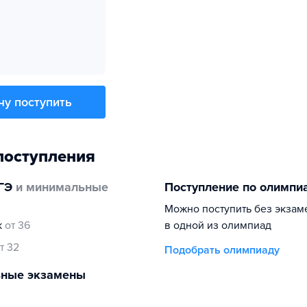
чу поступить
поступления
ГЭ
и минимальные
Поступление по олимпи
Можно поступить без экзам
к
от 36
в одной из олимпиад
т 32
Подобрать олимпиаду
ьные экзамены