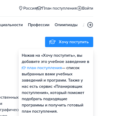
Россия
План поступления
Войти
циальности
Профессии
Олимпиады
Дни открытых д
Хочу поступить
Нажав на «Хочу поступить», вы
Оценить шансы
добавите это учебное заведение в
план поступления
— список
выбранных вами учебных
заведений и программ. Также у
нас есть сервис «Планировщик
поступления», который поможет
ественных
подобрать подходящие
ем
программы и получить готовый
-графического
план поступления.