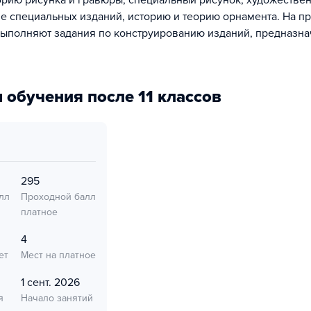
торию рисунка и гравюры, специальный рисунок, художестве
е специальных изданий, историю и теорию орнамента. На п
выполняют задания по конструированию изданий, предназн
 обучения после 11 классов
295
лл
Проходной балл
платное
4
ет
Мест на платное
1 сент. 2026
я
Начало занятий