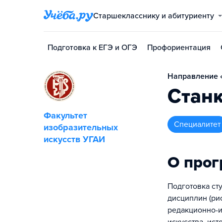
Старшекласснику и абитуриенту
Подготовка к ЕГЭ и ОГЭ
Профориентация
Направление «
Стан
Факультет
специалитет
изобразительных
искусств УГАИ
О про
Подготовка ст
дисциплин (ри
редакционно-и