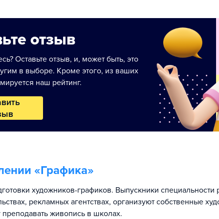
ьте отзыв
сь? Оставьте отзыв, и, может быть, это
угим в выборе. Кроме этого, из ваших
мируется наш рейтинг.
авить
зыв
лении «
Графика
»
готовки художников-графиков. Выпускники специальности 
льствах, рекламных агентствах, организуют собственные ху
у преподавать живопись в школах.