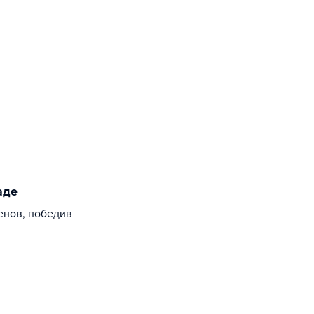
аде
енов, победив