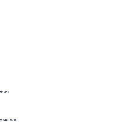
ения
емые для