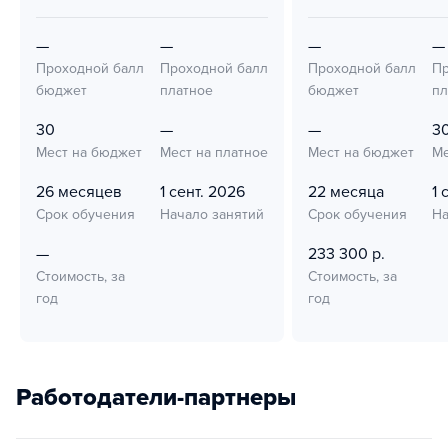
—
—
—
—
Проходной балл
Проходной балл
Проходной балл
Пр
бюджет
платное
бюджет
пл
30
—
—
3
Мест на бюджет
Мест на платное
Мест на бюджет
Ме
26 месяцев
1 сент. 2026
22 месяца
1 
Срок обучения
Начало занятий
Срок обучения
На
—
233 300 р.
Стоимость, за
Стоимость, за
год
год
Работодатели-партнеры