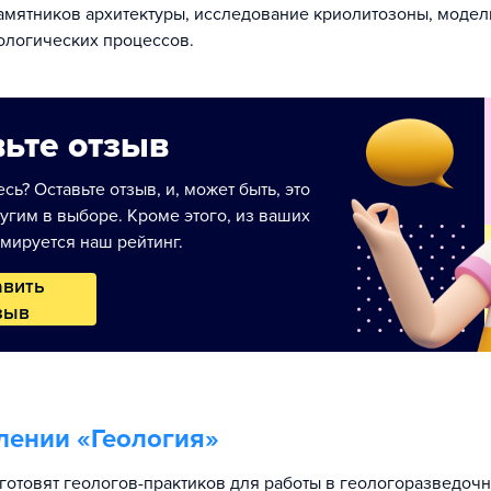
мятников архитектуры, исследование криолитозоны, моде
ологических процессов.
ьте отзыв
сь? Оставьте отзыв, и, может быть, это
угим в выборе. Кроме этого, из ваших
мируется наш рейтинг.
авить
зыв
лении «
Геология
»
готовят геологов-практиков для работы в геологоразведочн