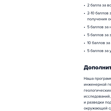
2 балла за в
2-10 баллов 
получения о
5 баллов за
5 баллов за 
10 баллов за
5 баллов за
Дополни
Наша программ
инженерной ге
геологических
исследований,
и разведки по
окружающей ср