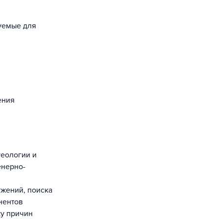
зуемые для
ения
геологии и
енерно-
ужений, поиска
нентов
ку причин