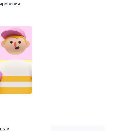
лирования
ых и