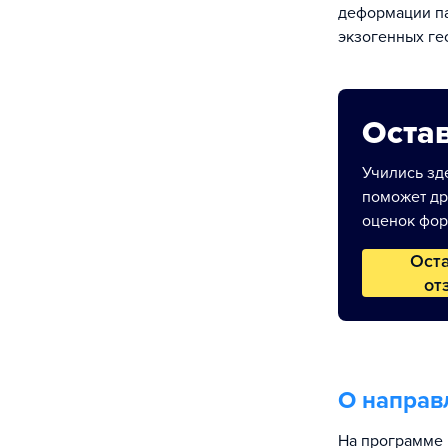
деформации па
экзогенных ге
Остав
Учились зде
поможет др
оценок фор
Ост
от
О направ
На программе 