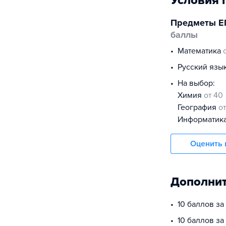
Условия 
Предметы Е
баллы
математика
русский язы
На выбор:
химия
от 40
география
о
информатик
Оценить 
Дополнит
10 баллов з
10 баллов за