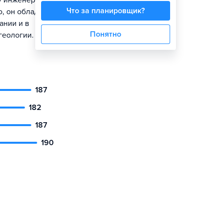
у инженерно-
Что за планировщик?
, он обладает
ании и в
Понятно
геологии.
187
182
187
190