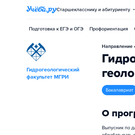
Старшекласснику и абитуриенту
Подготовка к ЕГЭ и ОГЭ
Профориентация
Направление «
Гидро
геоло
Гидрогеологический
факультет МГРИ
бакалавриат
О про
Выпусник по д