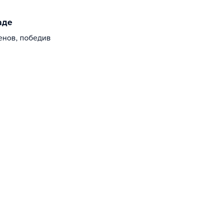
аде
енов, победив