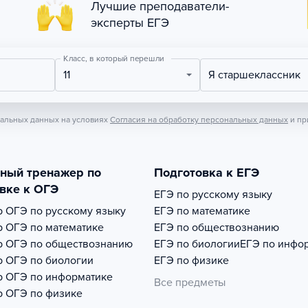
Лучшие преподаватели-
эксперты ЕГЭ
Класс, в который перешли
11
Я старшеклассник
нальных данных на условиях
Согласия на обработку персональных данных
и пр
тный тренажер по
Подготовка к ЕГЭ
вке к ОГЭ
ЕГЭ по русскому языку
р
ОГЭ по русскому языку
ЕГЭ по математике
р
ОГЭ по математике
ЕГЭ по обществознанию
р
ОГЭ по обществознанию
ЕГЭ по биологии
ЕГЭ по инфо
р
ОГЭ по биологии
ЕГЭ по физике
р
ОГЭ по информатике
Все предметы
р
ОГЭ по физике