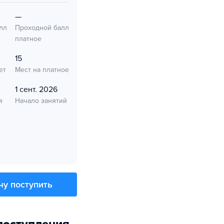
—
лл
Проходной балл
платное
15
ет
Мест на платное
1 сент. 2026
я
Начало занятий
чу поступить