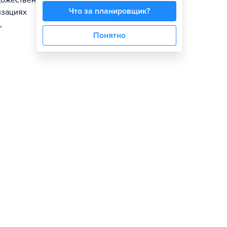
удожественное
Что за планировщик?
изациях
,
Понятно