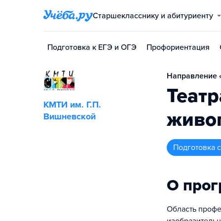
Старшекласснику и абитуриенту
Подготовка к ЕГЭ и ОГЭ
Профориентация
Направление «
Теат
КМТИ им. Г.П.
живо
Вишневской
подготовка
О про
Область профе