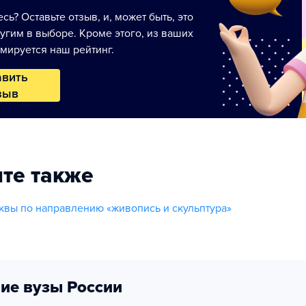
сь? Оставьте отзыв, и, может быть, это
угим в выборе. Кроме этого, из ваших
мируется наш рейтинг.
авить
зыв
те также
вы по направлению «живопись и скульптура»
ие вузы России