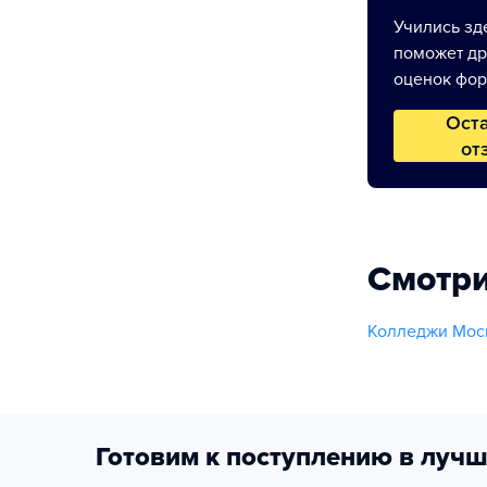
Учились зде
поможет др
оценок фор
Ост
от
Смотри
Колледжи Моск
Готовим к поступлению в лучш