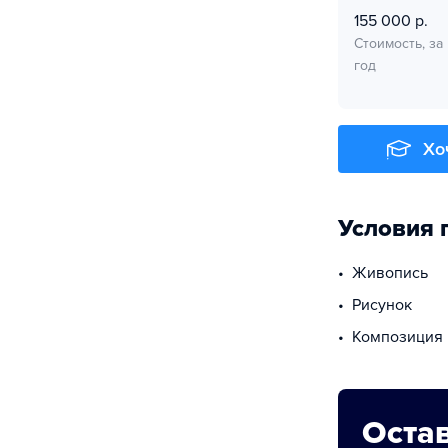
155 000 р.
Стоимость, за
год
Хо
Условия 
живопись
рисунок
Композиция
Остав