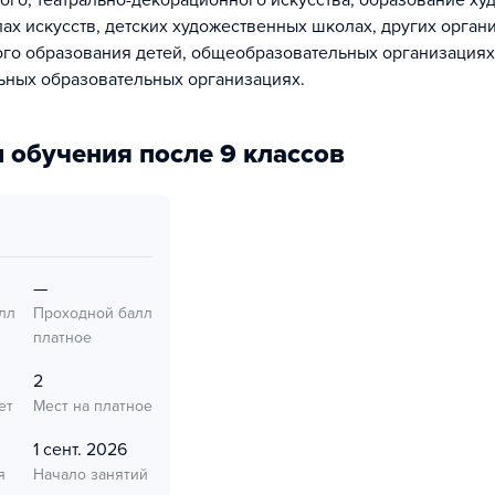
ого, театрально-декорационного искусства; образование х
лах искусств, детских художественных школах, других орган
го образования детей, общеобразовательных организациях
ных образовательных организациях.
 обучения после 9 классов
—
лл
Проходной балл
платное
2
ет
Мест на платное
1 сент. 2026
я
Начало занятий