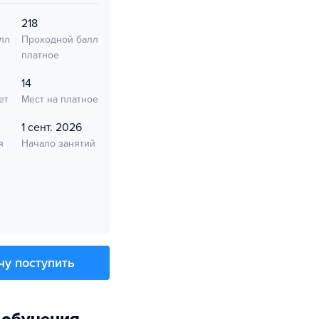
218
лл
Проходной балл
платное
14
ет
Мест на платное
1 сент. 2026
я
Начало занятий
чу поступить