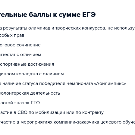
ельные баллы к сумме ЕГЭ
за результаты олимпиад и творческих конкурсов, не использ
собых прав
тоговое сочинение
аттестат с отличием
а спортивные достижения
 диплом колледжа с отличием
за наличие статуса победителя чемпионата «Абилимпикс»
 волонтерская деятельность
олотой значок ГТО
частие в СВО по мобилизации или по контракту
 участие в мероприятиях компании-заказчика целевого обуч