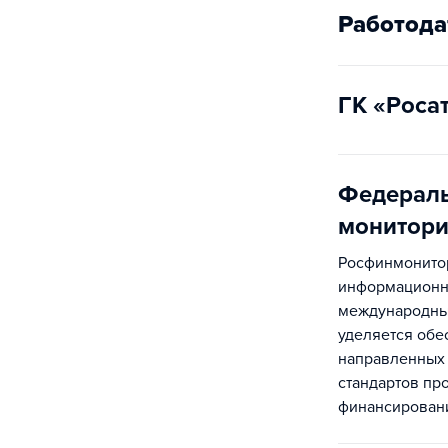
Работода
ГК «Роса
Федераль
монитори
Росфинмонитор
информационны
международны
уделяется обе
направленных 
стандартов пр
финансирован