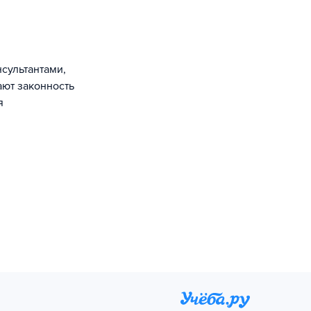
сультантами,
ают законность
я