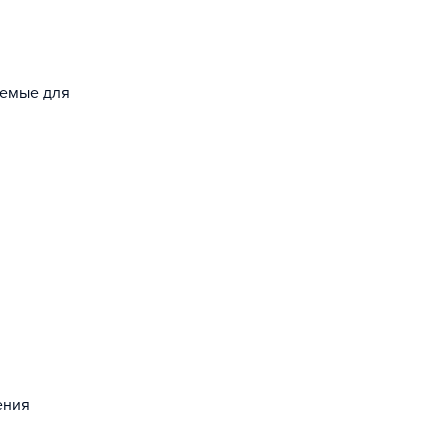
уемые для
ения