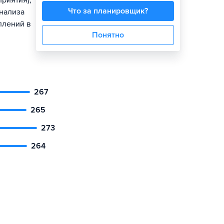
риятия);
Что за планировщик?
нализа
плений в
Понятно
267
265
273
264