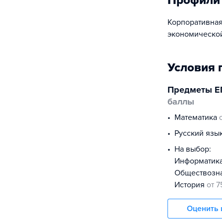
Профили
Корпоративная
экономической
Условия 
Предметы Е
баллы
математика
русский язы
На выбор:
информатик
обществоз
история
от 7
Оценить 