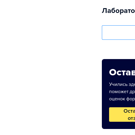
Лаборато
Остав
Учились зде
поможет др
оценок фор
Ост
от