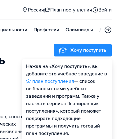
Россия
План поступления
Войти
циальности
Профессии
Олимпиады
Дни открытых д
Хочу поступить
ь
Нажав на «Хочу поступить», вы
Оценить шансы
добавите это учебное заведение в
план поступления
— список
выбранных вами учебных
заведений и программ. Также у
нас есть сервис «Планировщик
поступления», который поможет
ов, способных
подобрать подходящие
ических
программы и получить готовый
ю выявления
план поступления.