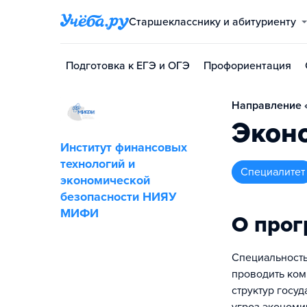
Старшекласснику и абитуриенту
Подготовка к ЕГЭ и ОГЭ
Профориентация
Направление «
Экон
Институт финансовых
технологий и
специалитет
экономической
безопасности НИЯУ
МИФИ
О про
Специальность
проводить ком
структур госу