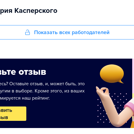
рия Касперского
Показать всех работодателей
ьте отзыв
сь? Оставьте отзыв, и, может быть, это
угим в выборе. Кроме этого, из ваших
мируется наш рейтинг.
авить
зыв