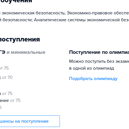
 обучения
 экономическая безопасность; Экономико-правовое обесп
 безопасности; Аналитические системы экономической без
поступления
ГЭ
и минимальные
Поступление по олимпи
Можно поступить без экзам
от 75
в одной из олимпиад
к
от 70
Подобрать олимпиаду
а
от 75
нание
от 75
5
шансы на поступление