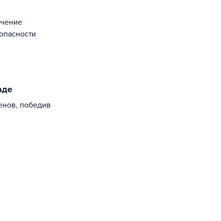
ечение
опасности
аде
енов, победив