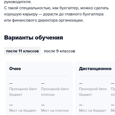
руководителя.
С такой специальностью, как бухгалтер, можно сделать
хорошую карьеру — дорасти до главного бухгалтера
или финансового директора организации.
Варианты обучения
после 11 классов
после 9 классов
очно
дистанционно
—
—
—
—
Проходной балл
Проходной балл
Проходной балл
Пр
бюджет
платное
бюджет
пл
—
—
—
—
Мест на бюджет
Мест на платное
Мест на бюджет
Ме