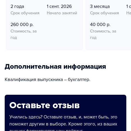
2 года
1 сент. 2026
3 месяца
1 
Срок обучения
Начало занятий
Срок обучения
На
260 000 р.
40 000 р.
Стоимость, за
Стоимость, за
год
год
Дополнительная информация
Квалификация выпускника – бухгалтер.
Оставьте отзыв
Учились здесь? Оставьте отзыв, и, может быть, это
поможет другим в выборе. Кроме этого, из ваших