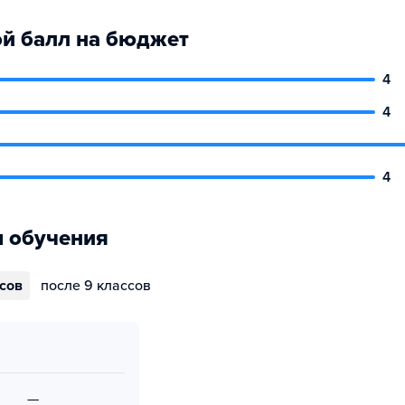
й балл на бюджет
4
4
4
 обучения
ссов
после 9 классов
—