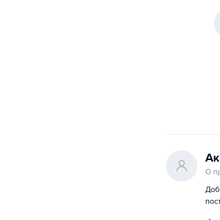
Ак
О п
Доб
пос