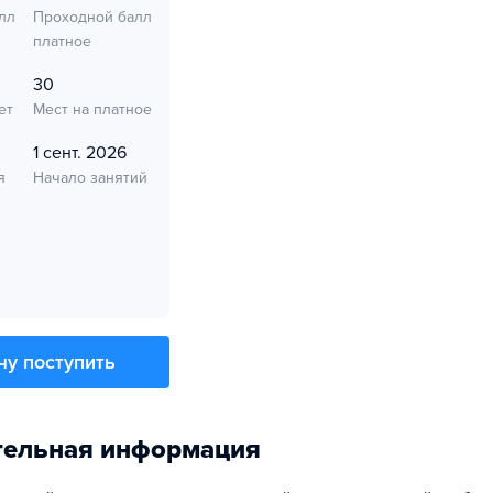
лл
Проходной балл
платное
30
ет
Мест на платное
1 сент. 2026
я
Начало занятий
чу поступить
тельная информация