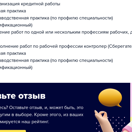
анизация кредитной работы
ная практика
зводственная практика (по профилю специальности)
ификационный)
ние работ по одной или нескольким профессиям рабочих,
олнение работ по рабочей профессии контролер (Сберегате
ная практика
зводственная практика (по профилю специальности)
ификационный)
ьте отзыв
сь? Оставьте отзыв, и, может быть, это
угим в выборе. Кроме этого, из ваших
мируется наш рейтинг.