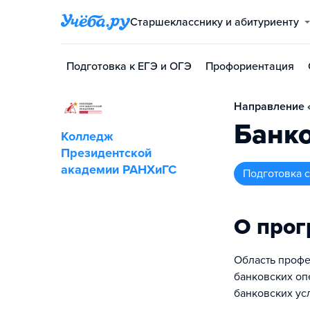
Старшекласснику и абитуриенту
Подготовка к ЕГЭ и ОГЭ
Профориентация
Направление «
Банко
Колледж
Президентской
академии РАНХиГС
подготовка
О про
Область профе
банковских оп
банковских ус