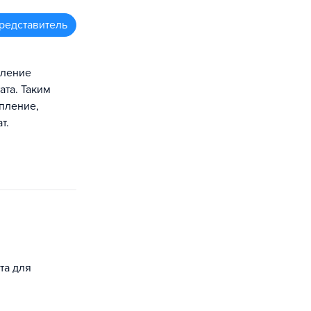
редставитель
еление
ата. Таким
пление,
т.
та для