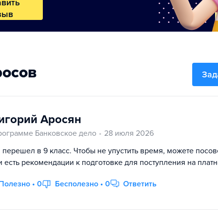
авить
зыв
росов
Зад
игорий Аросян
рограмме Банковское дело
28 июля 2026
 перешел в 9 класс. Чтобы не упустить время, можете посов
и есть рекомендации к подготовке для поступления на плат
Полезно • 0
Бесполезно • 0
Ответить