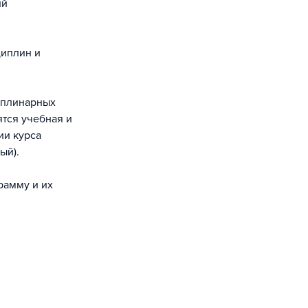
ий
иплин и
иплинарных
тся учебная и
ии курса
ый).
рамму и их