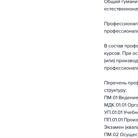
Общий гуманит
естественнона
Профессиональ
профессиональ
В состав проф
курсов. При о
(или) произво
профессиональ
Перечень проф
структуру:
ПМ.01 Ведение
МДК.01.01 Орг
УП.01.01 Учебн
ПП.01.01 Прои
Экзамен (квал
ПМ.02 Осущес