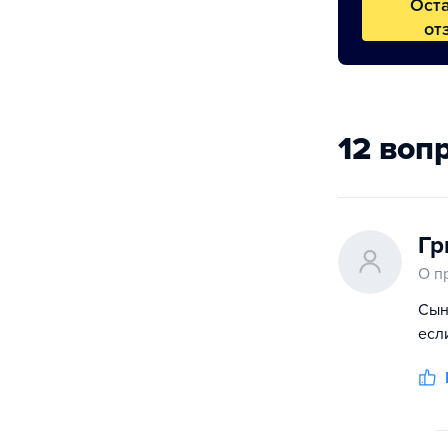
Ост
от
12 воп
Гр
О п
Сын
есл