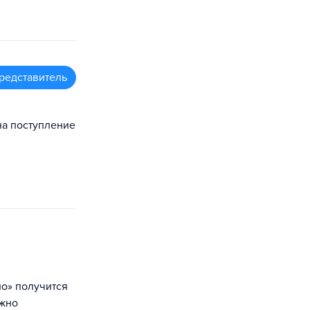
редставитель
на поступление
ло» получится
ажно