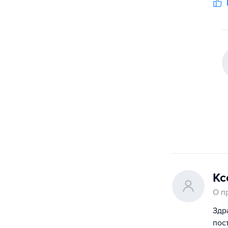
Кс
О п
Здр
пос