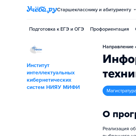
Старшекласснику и абитуриенту
Подготовка к ЕГЭ и ОГЭ
Профориентация
Направление «
Инфо
Институт
техни
интеллектуальных
кибернетических
систем НИЯУ МИФИ
магистратур
О про
Реализация об