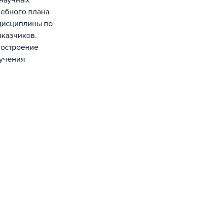
 научных
чебного плана
дисциплины по
аказчиков.
построение
бучения