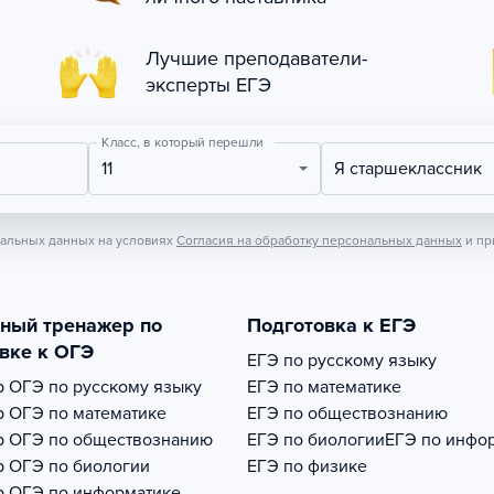
Лучшие преподаватели-
эксперты ЕГЭ
Класс, в который перешли
11
Я старшеклассник
нальных данных на условиях
Согласия на обработку персональных данных
и пр
тный тренажер по
Подготовка к ЕГЭ
вке к ОГЭ
ЕГЭ по русскому языку
р
ОГЭ по русскому языку
ЕГЭ по математике
р
ОГЭ по математике
ЕГЭ по обществознанию
р
ОГЭ по обществознанию
ЕГЭ по биологии
ЕГЭ по инфо
р
ОГЭ по биологии
ЕГЭ по физике
р
ОГЭ по информатике