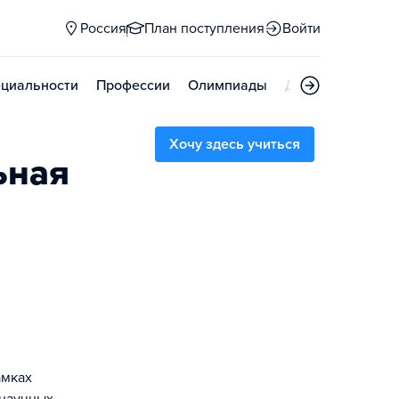
Россия
План поступления
Войти
циальности
Профессии
Олимпиады
Дни открытых д
Хочу здесь учиться
ьная
амках