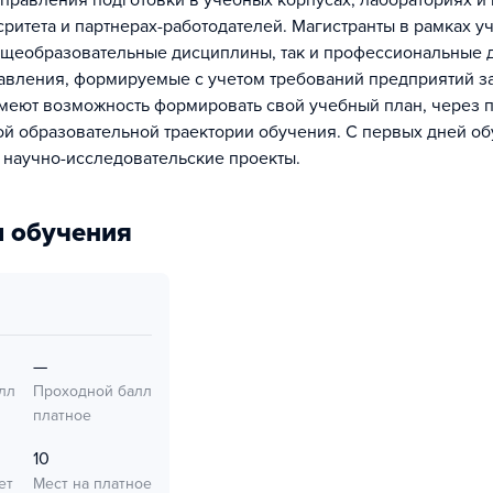
правления подготовки в учебных корпусах, лабораториях и
сритета и партнерах-работодателей. Магистранты в рамках у
бщеобразовательные дисциплины, так и профессиональные 
вления, формируемые с учетом требований предприятий з
меют возможность формировать свой учебный план, через 
й образовательной траектории обучения. С первых дней о
 научно-исследовательские проекты.
 обучения
—
лл
Проходной балл
платное
10
ет
Мест на платное