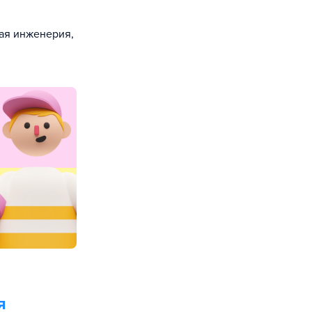
ая инженерия,
я