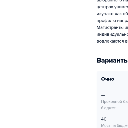
выбранного на
центрах униве
изучают как о
профилю напра
Магистранты и
индивидуально
вовлекаются в
Варианты
очно
—
Проходной ба
бюджет
40
Мест на бюдж