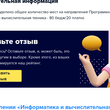
тельная информация
ыделено общее количество мест на направления Программн
 вычислительная техника - 80 бюдж/20 платно
ьте отзыв
сь? Оставьте отзыв, и, может быть, это
угим в выборе. Кроме этого, из ваших
мируется наш рейтинг.
авить
зыв
лении «
Информатика и вычислительна