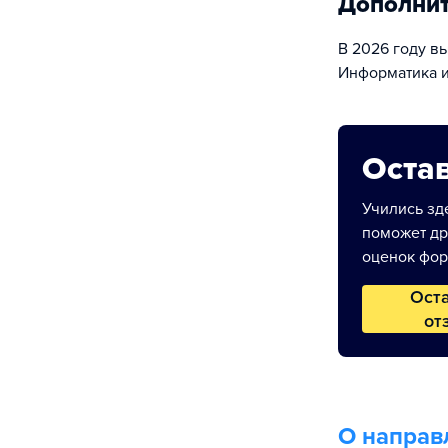
Дополни
В 2026 году в
Информатика и
Остав
Учились зде
поможет др
оценок фор
Ост
от
О направ