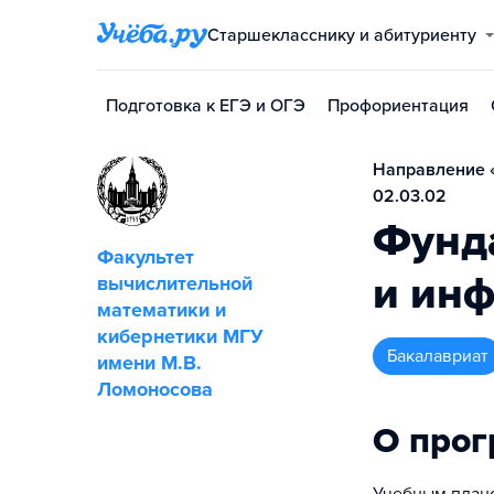
Старшекласснику и абитуриенту
Подготовка к ЕГЭ и ОГЭ
Профориентация
Направление 
02.03.02
Фунд
Факультет
и ин
вычислительной
математики и
кибернетики МГУ
бакалавриат
имени М.В.
Ломоносова
О про