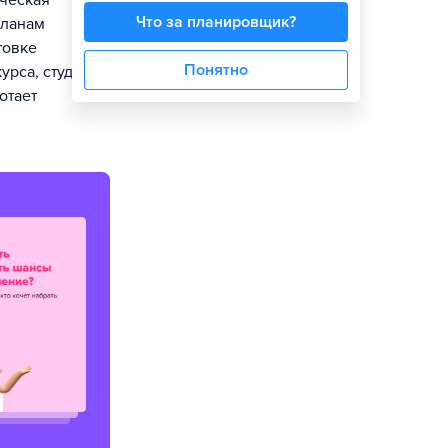
ическая
Что за планировщик?
планам
товке
Понятно
урса, студенты
отает