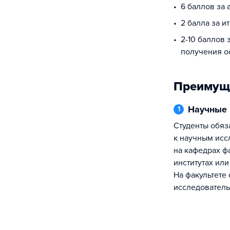
6 баллов за 
2 балла за и
2-10 баллов 
получения о
Преимущ
Научные
1
Студенты обязательно привлекаются
к научным ис
на кафедрах ф
институтах или
На факультете
исследователь