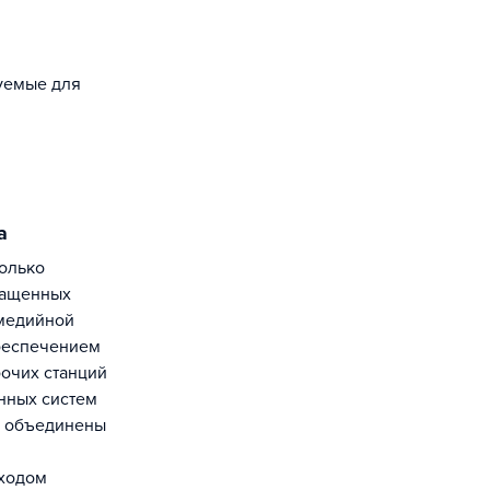
зуемые для
а
нащенных
медийной
беспечением
бочих станций
нных систем
ы объединены
ыходом