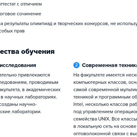
аттестат с отличием
тоговое сочинение
за результаты олимпиад и творческих конкурсов, не исполь
собых прав
ества обучения
 исследования
Современная техник
2
На факультете имеется несколько
следованиям, проводимым
компьютерных классов, ос
акультета, в академических
самой современной мульти
 в научных лабораториях.
техникой и программным о
 созданы научно-
Intel, несколько классов ра
ские лаборатории.
под управлением операцио
семейства UNIX. Все класс
в локальную сеть на основе
оптоволоконной связи с в