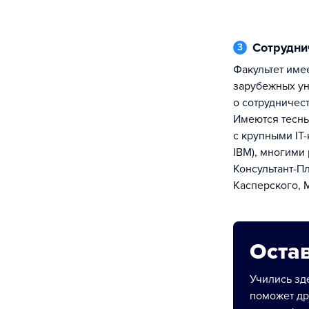
Сотрудн
3
Факультет имеет соглашения с рядом
зарубежных ун
о сотрудничес
Имеются тесны
с крупными IT-к
IBM), многими
Консультант-П
Касперского, M
Остав
Учились зде
поможет др