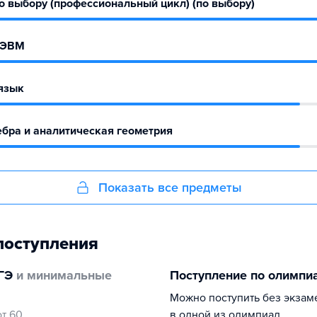
 выбору (профессиональный цикл) (по выбору)
 ЭВМ
язык
бра и аналитическая геометрия
Показать все предметы
поступления
ГЭ
и минимальные
Поступление по олимпи
Можно поступить без экзам
от 60
в одной из олимпиад