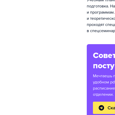
Учебным плано
подготовка. Н
и программам.
и теоретическ
проходят спец
в спецсеминар
Совет
пост
Мечтаешь п
удобном pd
расписание
отделении.
Ска