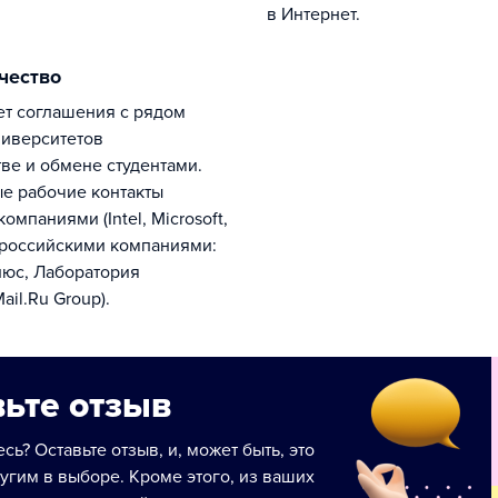
в Интернет.
ичество
иверситетов
тве и обмене студентами.
е рабочие контакты
омпаниями (Intel, Microsoft,
 российскими компаниями:
люс, Лаборатория
ail.Ru Group).
ьте отзыв
сь? Оставьте отзыв, и, может быть, это
угим в выборе. Кроме этого, из ваших