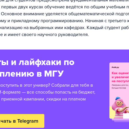
м для студентов предусмотрена фундаментальная математ
а первых двух курсах обучение ведётся по общим учебным 
 Основное внимание уделяется общематематической подго
ому и прикладному программированию. Начиная с третьего к
иализацию на выбранных ими кафедрах. Каждый студент раб
е и имеет своего научного руководителя.
ы и лайфхаки по
уплению в МГУ
оступить в этот универ? Собрали для тебя в
f-формате — все способы попасть на бюджет,
 приемной кампании, скидки на платном
чать в Telegram