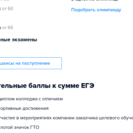
к
от 60
Подобрать олимпиаду
а
от 65
ьные экзамены
шансы на поступление
ельные баллы к сумме ЕГЭ
 диплом колледжа с отличием
спортивные достижения
 участие в мероприятиях компании-заказчика целевого обуч
олотой значок ГТО