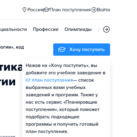
Россия
План поступления
Войти
циальности
Профессии
Олимпиады
Дни открытых д
огии», код
Хочу поступить
тика
Нажав на «Хочу поступить», вы
Оценить шансы
добавите это учебное заведение в
гии
план поступления
— список
Гайд по поступлению
выбранных вами учебных
заведений и программ. Также у
нас есть сервис «Планировщик
поступления», который поможет
подобрать подходящие
программы и получить готовый
план поступления.