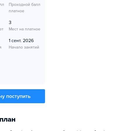
лл
Проходной балл
платное
3
ет
Мест на платное
1 сент. 2026
я
Начало занятий
чу поступить
план