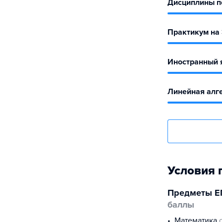
Дисциплины по
Практикум на
Иностранный 
Линейная алге
Условия 
Предметы Е
баллы
математика