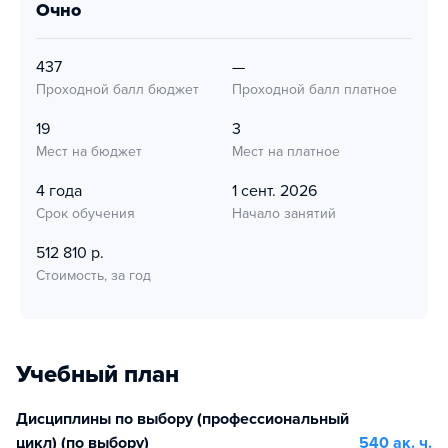
очно
437
—
Проходной балл бюджет
Проходной балл платное
19
3
Мест на бюджет
Мест на платное
4 года
1 сент. 2026
Срок обучения
Начало занятий
512 810 р.
Стоимость, за год
Учебный план
Дисциплины по выбору (профессиональный
цикл) (по выбору)
540 ак. ч.