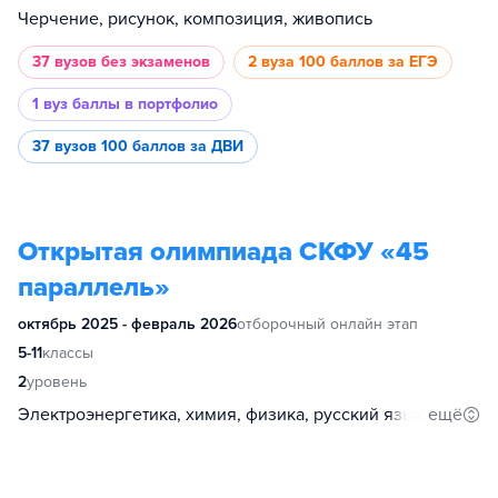
Черчение, рисунок, композиция, живопись
37 вузов
без экзаменов
2 вуза
100 баллов за ЕГЭ
1 вуз
баллы в портфолио
37 вузов
100 баллов за ДВИ
Открытая олимпиада СКФУ «45
параллель»
октябрь 2025 - февраль 2026
отборочный онлайн этап
5-11
классы
2
уровень
ещё
Электроэнергетика, химия, физика, русский язык, обществознание, нефтегазовое дело, медиаталант, информатика, иностранный язык, журналистика, дизайн, геология, биология, география, математика