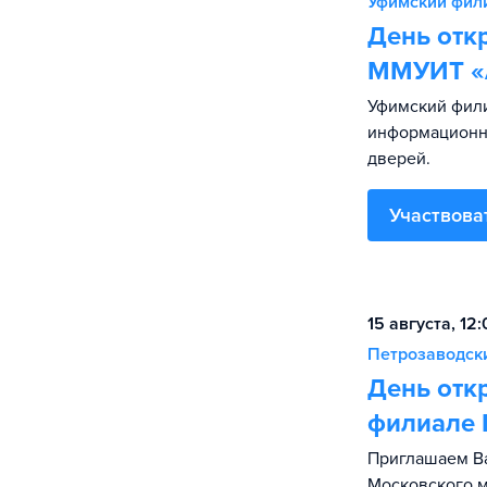
Уфимский фил
День отк
ММУИТ «
Уфимский фил
информационны
дверей.
Участвова
15 августа, 12
Петрозаводск
День отк
филиале
Приглашаем Ва
Московского 