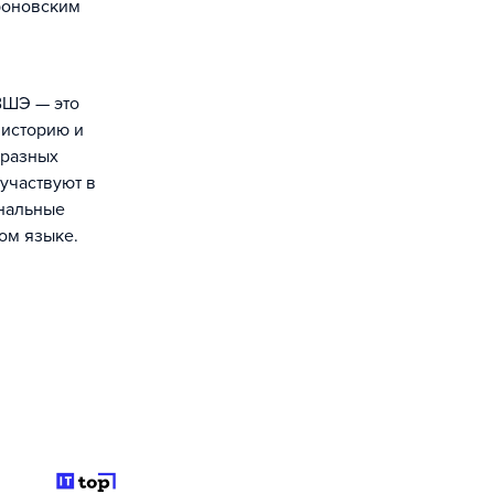
роновским
ВШЭ — это
 историю и
 разных
 участвуют в
ональные
ом языке.