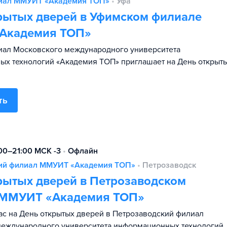
иал ММУИТ «Академия ТОП»
•
Уфа
рытых дверей в Уфимском филиале
Академия ТОП»
иал Московского международного университета
х технологий «Академия TOП» приглашает на День открыт
ть
:00–21:00 МСК -3
•
Офлайн
ий филиал ММУИТ «Академия TOП»
•
Петрозаводск
рытых дверей в Петрозаводском
 ММУИТ «Академия ТОП»
с на День открытых дверей в Петрозаводский филиал
международного университета информационных технологий