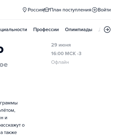
Россия
План поступления
Войти
циальности
Профессии
Олимпиады
Дни открытых д
о
29 июня
16:00 МСК -3
Офлайн
ое
ограммы
олётом,
н и
асскажут о
а также