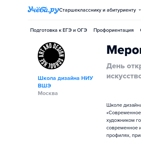
Старшекласснику и абитуриенту
Подготовка к ЕГЭ и ОГЭ
Профориентация
Меро
День отк
искусст
Школа дизайна НИУ
ВШЭ
Москва
Школе дизайн
«Современное и
художником го
современное и
профилях, при