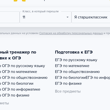
Класс, в который перешли
11
Я старшеклассник
нальных данных на условиях
Согласия на обработку персональных данных
и пр
тный тренажер по
Подготовка к ЕГЭ
вке к ОГЭ
ЕГЭ по русскому языку
р
ОГЭ по русскому языку
ЕГЭ по математике
р
ОГЭ по математике
ЕГЭ по обществознанию
р
ОГЭ по обществознанию
ЕГЭ по биологии
ЕГЭ по инфо
р
ОГЭ по биологии
ЕГЭ по физике
р
ОГЭ по информатике
Все предметы
р
ОГЭ по физике
дметы