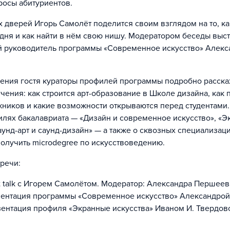
росы абитуриентов.
х дверей Игорь Самолёт поделится своим взглядом на то, ка
одня и как найти в нём свою нишу. Модератором беседы выс
 руководитель программы «Современное искусство» Алекс
ения гостя кураторы профилей программы подробно расска
учения: как строится арт-образование в Школе дизайна, как
ников и какие возможности открываются перед студентами.
илях бакалавриата — «Дизайн и современное искусство», «
аунд-арт и саунд-дизайн» — а также о сквозных специализац
олучить microdegree по искусствоведению.
речи:
ist talk с Игорем Самолётом. Модератор: Александра Першеев
зентация программы «Современное искусство» Александро
зентация профиля «Экранные искусства» Иваном И. Твердов