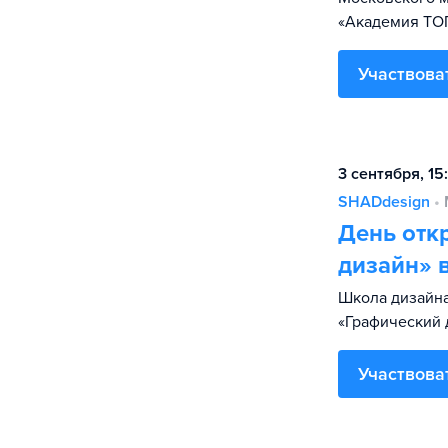
«Академия TO
Участвова
3 сентября, 15
SHADdesign
•
День отк
дизайн» 
Школа дизайна
«Графический 
Участвова